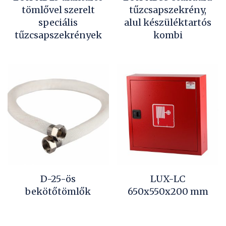
tömlővel szerelt
tűzcsapszekrény,
speciális
alul készüléktartós
tűzcsapszekrények
kombi
D-25-ös
LUX-LC
bekötőtömlők
650x550x200 mm