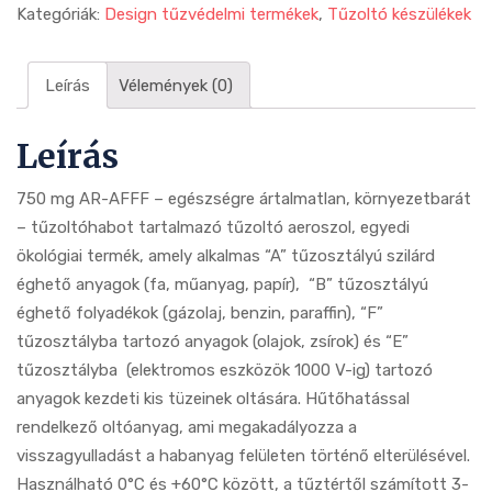
Kategóriák:
Design tűzvédelmi termékek
,
Tűzoltó készülékek
Leírás
Vélemények (0)
Leírás
750 mg AR-AFFF – egészségre ártalmatlan, környezetbarát
– tűzoltóhabot tartalmazó tűzoltó aeroszol, egyedi
ökológiai termék, amely alkalmas “A” tűzosztályú szilárd
éghető anyagok (fa, műanyag, papír), “B” tűzosztályú
éghető folyadékok (gázolaj, benzin, paraffin), “F”
tűzosztályba tartozó anyagok (olajok, zsírok) és “E”
tűzosztályba (elektromos eszközök 1000 V-ig) tartozó
anyagok kezdeti kis tüzeinek oltására. Hűtőhatással
rendelkező oltóanyag, ami megakadályozza a
visszagyulladást a habanyag felületen történő elterülésével.
Használható 0°C és +60°C között, a tűztértől számított 3-