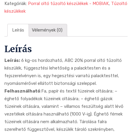
Kategóriák:
Porral oltó tűzoltó készülékek - MOBIAK
,
Tűzoltó
készülékek
Leírás
Vélemények (0)
Leírás
Leírás:
6 kg-os hordozható, ABC 20% porral oltó tűzoltó
készülék, függesztési lehetőség a palacktesten és a
fejszerelvényen is, egy hegesztési varratú palacktesttel,
nyomásmérővel ellátott biztonsági szeleppel.
Felhasználható
:Fa, papír és textil tüzeinek oltására; –
éghető folyadékok tüzeinek oltására; – éghető gázok
tüzeinek oltására, valamint – villamos feszültség alatt lévő
vezetékek oltására használható (1000 V-ig). Éghető fémek
tüzeinek oltására nem alkalmazható. Tárolása falra
szerelhető függesztővel, készülék tároló szekrényben,