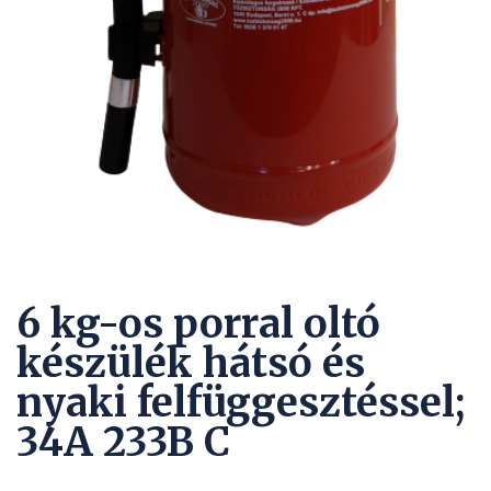
6 kg-os porral oltó
készülék hátsó és
nyaki felfüggesztéssel;
34A 233B C