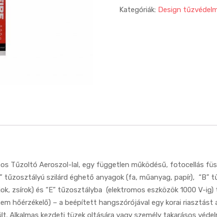
Kategóriák:
Design tűzvédelm
-os Tűzoltó Aeroszol-lal, egy független működésű, fotocellás f
A” tűzosztályú szilárd éghető anyagok (fa, műanyag, papír), “B” 
jok, zsírok) és “E” tűzosztályba (elektromos eszközök 1000 V-ig) 
em hőérzékelő) – a beépített hangszórójával egy korai riasztást a
ült. Alkalmas kezdeti tüzek oltására vagy személy takarásos véde