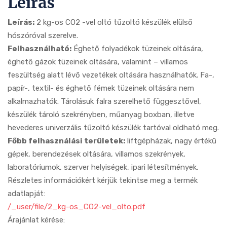
Leírás
Leírás:
2 kg-os CO2 -vel oltó tűzoltó készülék elülső
hószóróval szerelve.
Felhasználható:
Éghető folyadékok tüzeinek oltására,
éghető gázok tüzeinek oltására, valamint – villamos
feszültség alatt lévő vezetékek oltására használhatók. Fa-,
papír-, textil- és éghető fémek tüzeinek oltására nem
alkalmazhatók. Tárolásuk falra szerelhető függesztővel,
készülék tároló szekrényben, műanyag boxban, illetve
hevederes univerzális tűzoltó készülék tartóval oldható meg.
Főbb felhasználási területek:
liftgépházak, nagy értékű
gépek, berendezések oltására, villamos szekrények,
laboratóriumok, szerver helyiségek, ipari létesítmények.
Részletes információkért kérjük tekintse meg a termék
adatlapját:
/_user/file/2_kg-os_CO2-vel_olto.pdf
Árajánlat kérése: