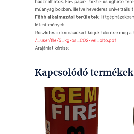
használhatók. Fa-, papír-, textil- és éghető fé
műanyag boxban, illetve hevederes univerzális t
Főbb alkalmazási területek
: liftgépházakban
létesítmények.
Részletes információkért kérjük tekintse meg a 
/_user/file/5_kg-os_CO2-vel_olto.pdf
Árajánlat kérése:
Kapcsolódó termékek