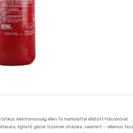
tatikus elektromosság ellen fa markolattal ellátott hószóróval.
tására, éghető gázok tüzeinek oltására, valamint – villamos fesz