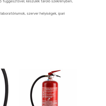
tő függesztővel, készülék tároló szekrényben,
laboratóriumok, szerver helyiségek, ipari