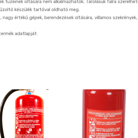
mek tüzeinek oltására nem alkalmazhatók. Tárolásuk falra szerelhe
űzoltó készülék tartóval oldható meg.
, nagy értékű gépek, berendezések oltására, villamos szekrények, 
termék adatlapját: