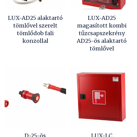
LUX-AD25 alaktartó
LUX-AD25
tömlővel szerelt
magasított kombi
tömlődob fali
tűzcsapszekrény
konzollal
AD25-ös alaktartó
tömlővel
D-25-ös
LUX-LC